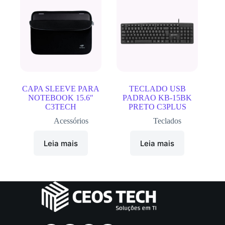
CAPA SLEEVE PARA
TECLADO USB
NOTEBOOK 15.6″
PADRAO KB-15BK
C3TECH
PRETO C3PLUS
Acessórios
Teclados
Leia mais
Leia mais