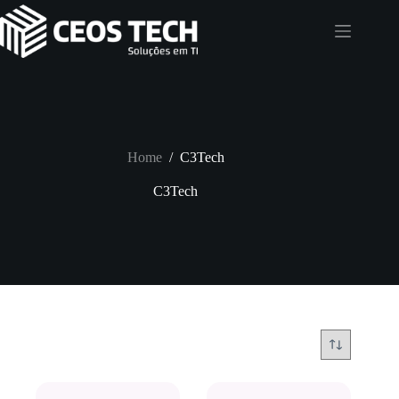
Pular
para
o
conteúdo
Home
/
C3Tech
C3Tech